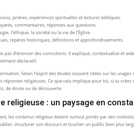
xions, prières, expériences spirituelles et lectures bibliques.
oyants, commentaires, réponses aux questions.
gie, l’éthique, la société ou la vie de l’Église.
ques, repères historiques, définitions et approfondissements.
 pas d’énoncer des convictions. Il explique, contextualise et aid
mplement déclaratif.
’information. Selon l’esprit des études souvent citées sur les usag
réponses religieuses. Ce que cela implique pour toi, si tu crées ou
i, de doute ou de découverte.
re religieuse : un paysage en consta
t, les contenus religieux étaient surtout portés par des institu
ublier, structurer son discours et toucher un public bien plus lar