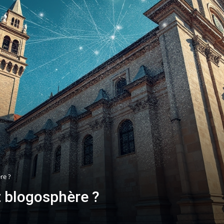
re ?
et blogosphère ?