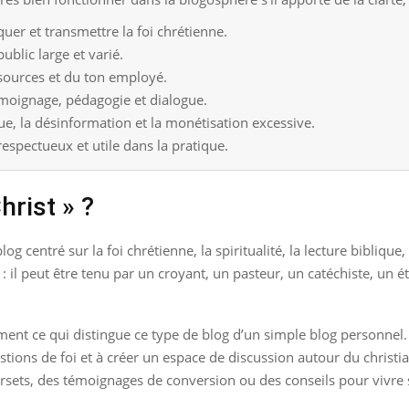
quer et transmettre la foi chrétienne.
blic large et varié.
 sources et du ton employé.
émoignage, pédagogie et dialogue.
ue, la désinformation et la monétisation excessive.
 respectueux et utile dans la pratique.
hrist » ?
log centré sur la foi chrétienne, la spiritualité, la lecture bibliqu
el” : il peut être tenu par un croyant, un pasteur, un catéchiste, 
ent ce qui distingue ce type de blog d’un simple blog personnel. La 
uestions de foi et à créer un espace de discussion autour du christ
ersets, des témoignages de conversion ou des conseils pour vivre s