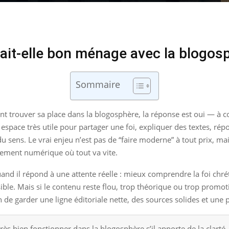
n fait-elle bon ménage avec la blogos
Sommaire
t trouver sa place dans la blogosphère, la réponse est oui — à cond
space très utile pour partager une foi, expliquer des textes, répo
du sens. Le vrai enjeu n’est pas de “faire moderne” à tout prix, m
nnement numérique où tout va vite.
nd il répond à une attente réelle : mieux comprendre la foi chrét
ble. Mais si le contenu reste flou, trop théorique ou trop promotio
 de garder une ligne éditoriale nette, des sources solides et une 
rès bien fonctionner dans la blogosphère s’il apporte de la clarté, d