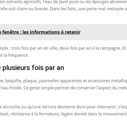
 les solvants agressifs, l’eau de Javel pure ou les éponges abrasiv
u’elle soit claire ou foncée. Dans les faits, une porte mal nettoyée a
e fenêtre : les informations à retenir
mple : trois fois par an en ville, deux fois par an à la campagne. Et
t la fréquence.
 plusieurs fois par an
née, béquille, plaque, paumelles apparentes et accessoires métalliq
l’eau froide. Ce geste simple permet de conserver l’aspect du métal
ée accroche ou qu’une serrure devienne dure pour intervenir. L’ex
tuel, résistance à la fermeture, légère dureté dans le mouvement. S