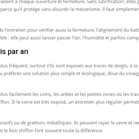
aillent à chaque ouverture et fermeture. Sans lubrification, elles p
arce qu’il protège sans alourdir le mécanisme. Il faut simplement
de l’entretien pour vérifier aussi la fermeture, l’alignement du ba
 : elle peut aussi laisser passer l’air, l’humidité et parfois compl
is par an
 fréquent, surtout s’ils sont exposés aux traces de doigts, à la 
i tu préfères une solution plus simple et écologique, dilue du vina
lus facilement les coins, les arêtes et les petites zones où les trac
iffon. Si le verre est très exposé, un entretien plus régulier perm
rasifs ou de grattoirs métalliques. Ils peuvent rayer le verre et ren
et le bon chiffon font souvent toute la différence.