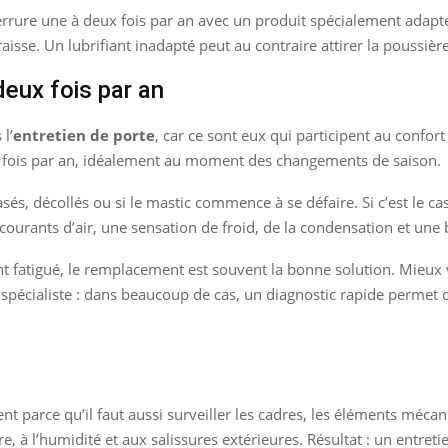
serrure une à deux fois par an avec un produit spécialement adapté.
sse. Un lubrifiant inadapté peut au contraire attirer la poussière
deux fois par an
l’
entretien de porte
, car ce sont eux qui participent au confort 
eux fois par an, idéalement au moment des changements de saison.
asés, décollés ou si le mastic commence à se défaire. Si c’est le ca
urants d’air, une sensation de froid, de la condensation et une bai
ment fatigué, le remplacement est souvent la bonne solution. Mieux 
n spécialiste : dans beaucoup de cas, un diagnostic rapide permet 
ent parce qu’il faut aussi surveiller les cadres, les éléments mécan
à l’humidité et aux salissures extérieures. Résultat : un entretien