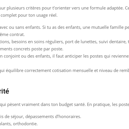
r plusieurs critères pour t’orienter vers une formule adaptée. Ce
p complet pour ton usage réel.
avec ou sans enfants. Si tu as des enfants, une mutuelle famille pe
ême contrat.
ons, besoins en soins réguliers, port de lunettes, suivi dentaire, 
sements concrets poste par poste.
n conjoint ou des enfants, il faut anticiper les postes qui revien
ui équilibre correctement cotisation mensuelle et niveau de remb
rité
ui pèsent vraiment dans ton budget santé. En pratique, les postes
ais de séjour, dépassements d’honoraires.
lants, orthodontie.