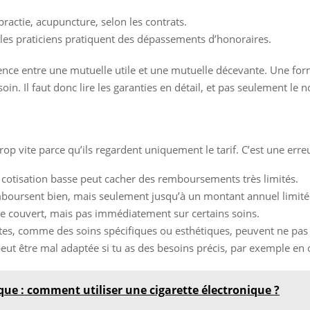
ractie, acupuncture, selon les contrats.
 les praticiens pratiquent des dépassements d’honoraires.
fférence entre une mutuelle utile et une mutuelle décevante. Une fo
soin. Il faut donc lire les garanties en détail, et pas seulement l
p vite parce qu’ils regardent uniquement le tarif. C’est une erreur
cotisation basse peut cacher des remboursements très limités.
mboursent bien, mais seulement jusqu’à un montant annuel limité
e couvert, mais pas immédiatement sur certains soins.
tes, comme des soins spécifiques ou esthétiques, peuvent ne pas 
peut être mal adaptée si tu as des besoins précis, par exemple en 
ique : comment utiliser une cigarette électronique ?