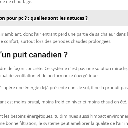
tème de chauffage.
 pour pc ? : quelles sont les astuces ?
 l’air ambiant, donc l’air entrant perd une partie de sa chaleur dans
de confort, surtout lors des périodes chaudes prolongées.
’un puit canadien ?
dre de façon concrète. Ce système n’est pas une solution miracle, 
obal de ventilation et de performance énergétique.
écupère une énergie déjà présente dans le sol, il ne la produit pas
trant est moins brutal, moins froid en hiver et moins chaud en été.
nt les besoins énergétiques, tu diminues aussi l’impact environn
e bonne filtration, le système peut améliorer la qualité de l’air in