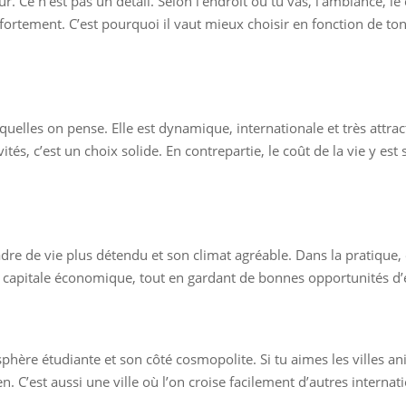
ur. Ce n’est pas un détail. Selon l’endroit où tu vas, l’ambiance, l
 fortement. C’est pourquoi il vaut mieux choisir en fonction de ton
uelles on pense. Elle est dynamique, internationale et très attract
, c’est un choix solide. En contrepartie, le coût de la vie y est so
re de vie plus détendu et son climat agréable. Dans la pratique, 
apitale économique, tout en gardant de bonnes opportunités d’ét
ère étudiante et son côté cosmopolite. Si tu aimes les villes ani
ien. C’est aussi une ville où l’on croise facilement d’autres internat