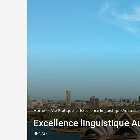
Home
Vie Pratique
Excellence linguistique Australie
Excellence linguistique Au
1727