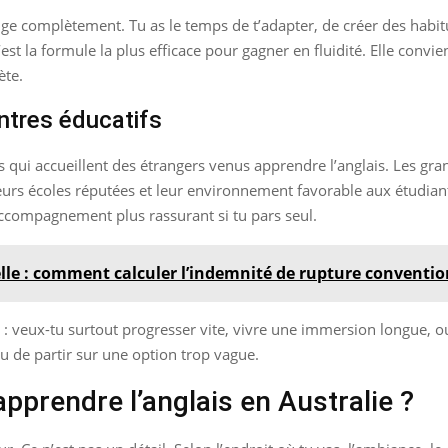
nge complètement. Tu as le temps de t’adapter, de créer des habi
est la formule la plus efficace pour gagner en fluidité. Elle convi
ète.
ntres éducatifs
s qui accueillent des étrangers venus apprendre l’anglais. Les g
urs écoles réputées et leur environnement favorable aux étudian
accompagnement plus rassurant si tu pars seul.
le : comment calculer l’indemnité de rupture conventio
e : veux-tu surtout progresser vite, vivre une immersion longue, 
eu de partir sur une option trop vague.
apprendre l’anglais en Australie ?