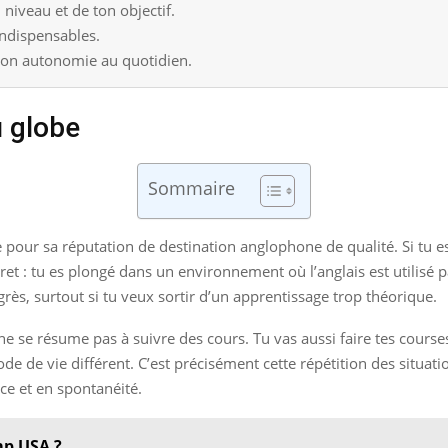
iveau et de ton objectif.
indispensables.
 ton autonomie au quotidien.
u globe
Sommaire
e pour sa réputation de destination anglophone de qualité. Si tu es
cret : tu es plongé dans un environnement où l’anglais est utilisé
grès, surtout si tu veux sortir d’un apprentissage trop théorique.
ie ne se résume pas à suivre des cours. Tu vas aussi faire tes cou
e de vie différent. C’est précisément cette répétition des situatio
ce et en spontanéité.
mp USA ?