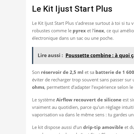
Le Kit Ijust Start Plus
Le Kit Ijust Start Plus s’adresse surtout à toi si 
robustes comme le
pyrex
et l’
inox
, ce qui améli
électronique dans un sac ou une poche.
Lire aussi :
Poussette combine : à quoi ça
Son
réservoir de 2,5 ml
et sa
batterie de 1 60
éviter de recharger trop souvent sans passer sur
ohms
, permettent d’adapter l’expérience selon l
Le système
Airflow recouvert de silicone
est si
vraiment au quotidien, parce qu’un réglage intuitif
vaporisation va dans le même sens : tu gardes un
Le kit dispose aussi d’un
drip-tip amovible
et d