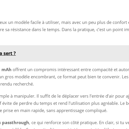
tu veux un modèle facile à utiliser, mais avec un peu plus de confor
ore sa résistance dans le temps. Dans la pratique, c’est un point im
 sert ?
0 mAh
offrent un compromis intéressant entre compacité et auton
 un gros modèle encombrant, ce format peut bien te convenir. Les
e rendu recherché.
mple à manipuler. Il suffit de le déplacer vers l’entrée d’air pour 
 évite de perdre du temps et rend l’utilisation plus agréable. Le b
e prise en main rapide, sans apprentissage compliqué.
u
passthrough
, ce qui renforce son côté pratique. En clair, si t