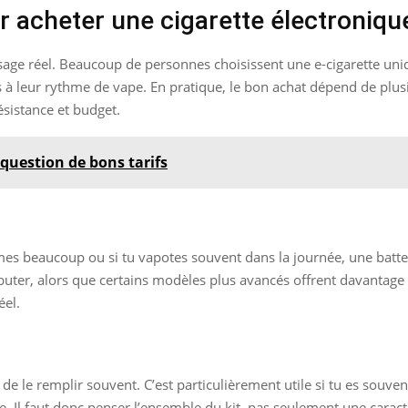
r acheter une cigarette électroniqu
n usage réel. Beaucoup de personnes choisissent une e-cigarette un
à leur rythme de vape. En pratique, le bon achat dépend de plusie
résistance et budget.
t question de bons tarifs
umes beaucoup ou si tu vapotes souvent dans la journée, une batter
uter, alors que certains modèles plus avancés offrent davantage de 
éel.
 de le remplir souvent. C’est particulièrement utile si tu es sou
. Il faut donc penser l’ensemble du kit, pas seulement une caracté