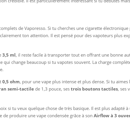
tion crédible. Il est particulièrement intéressant si tu débutes mai
 complets de Vaporesso. Si tu cherches une cigarette électronique
clairement ton attention. Il est pensé pour des vapoteurs plus ex
de
3,5 ml
, il reste facile à transporter tout en offrant une bonne 
 ce qui change beaucoup si tu vapotes souvent. La charge complè
e.
t
0,5 ohm
, pour une vape plus intense et plus dense. Si tu aime
ran semi-tactile
de 1,3 pouce, ses
trois boutons tactiles
, ses 
oix si tu veux quelque chose de très basique. Il est plus adapté à 
able de produire une vape condensée grâce à son
Airflow à 3 ouve