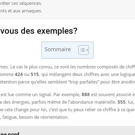
réter ces séquences.
yants et aux arnaques.
-vous des exemples?
Sommaire
formes. Le cas le plus connu, ce sont les nombres composés de chi
, comme
424
ou
515
, qui mélangent deux chiffres avec une logique r
’attention parce qu’elles semblent “trop parfaites” pour être anodi
e est lue comme un signal. Par exemple,
888
est souvent associé à
de des énergies, parfois même de l’abondance matérielle.
555
, lu
la change pour toi, c’est que tu peux relier ce chiffre à ce que t
, fatigue, besoin de réorientation.
mne nord