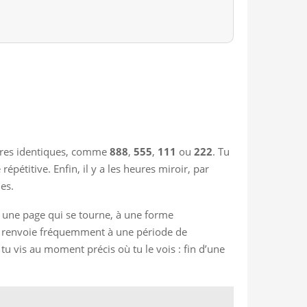
ffres identiques, comme
888
,
555
,
111
ou
222
. Tu
épétitive. Enfin, il y a les heures miroir, par
nes.
 une page qui se tourne, à une forme
i, renvoie fréquemment à une période de
u vis au moment précis où tu le vois : fin d’une