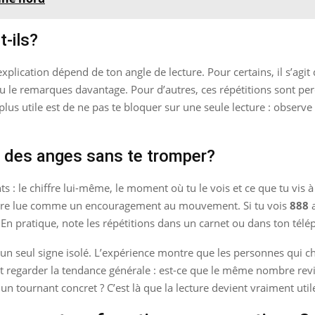
t-ils?
plication dépend de ton angle de lecture. Pour certains, il s’agit
 tu le remarques davantage. Pour d’autres, ces répétitions sont p
lus utile est de ne pas te bloquer sur une seule lecture : observe l
 des anges sans te tromper?
 : le chiffre lui-même, le moment où tu le vois et ce que tu vis à 
 être lue comme un encouragement au mouvement. Si tu vois
888
a
 pratique, note les répétitions dans un carnet ou dans ton téléph
r un seul signe isolé. L’expérience montre que les personnes qu
t regarder la tendance générale : est-ce que le même nombre revien
n tournant concret ? C’est là que la lecture devient vraiment util