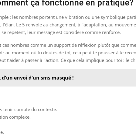
omment ça fonctionne en pratique?
ple : les nombres portent une vibration ou une symbolique partic
ve, l’élan. Le 5 renvoie au changement, à l’adaptation, au mouvement
res se répètent, leur message est considéré comme renforcé.
nt ces nombres comme un support de réflexion plutôt que comme u
r au moment où tu doutes de toi, cela peut te pousser à te recentr
 t’aider à passer à l’action. Ce que cela implique pour toi : le ch
x d'un envoi d'un sms masqué !
s tenir compte du contexte.
tion complexe.
e.