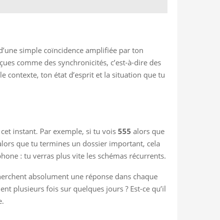
 d’une simple coïncidence amplifiée par ton
erçues comme des synchronicités, c’est-à-dire des
e contexte, ton état d’esprit et la situation que tu
cet instant. Par exemple, si tu vois
555
alors que
lors que tu termines un dossier important, cela
one : tu verras plus vite les schémas récurrents.
i cherchent absolument une réponse dans chaque
t plusieurs fois sur quelques jours ? Est-ce qu’il
e.