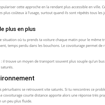
pulariser cette approche en la rendant plus accessible en ville. Ce
es plus coûteux à l’usage, surtout quand ils sont répétés tous les 
de plus en plus
cette situation où tu prends ta voiture chaque matin pour le même tra
ment, temps perdu dans les bouchons. Le covoiturage permet de rép
cret : il trouve un moyen de transport souvent plus souple qu’un b
saturés.
nvironnement
s périurbains se retrouvent vite saturés. Si tu rencontres ce problè
 Le covoiturage courte distance apporte alors une réponse très pra
 un peu plus fluide.