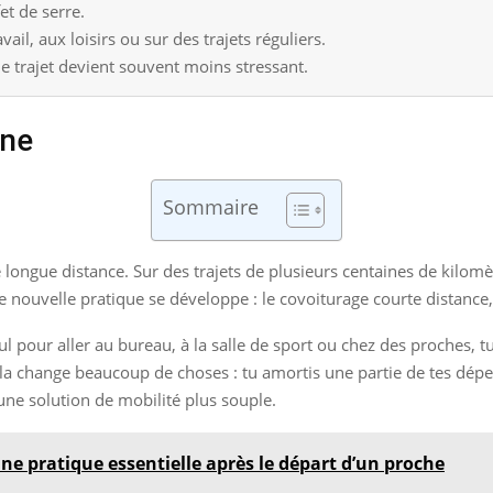
fet de serre.
vail, aux loisirs ou sur des trajets réguliers.
le trajet devient souvent moins stressant.
ine
Sommaire
longue distance. Sur des trajets de plusieurs centaines de kilomè
e nouvelle pratique se développe : le covoiturage courte distance,
ul pour aller au bureau, à la salle de sport ou chez des proches, tu
a change beaucoup de choses : tu amortis une partie de tes dépens
une solution de mobilité plus souple.
ne pratique essentielle après le départ d’un proche