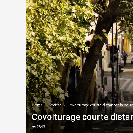
Home
Société
Covoiturage courte distance : la nou
Covoiturage courte distan
2343