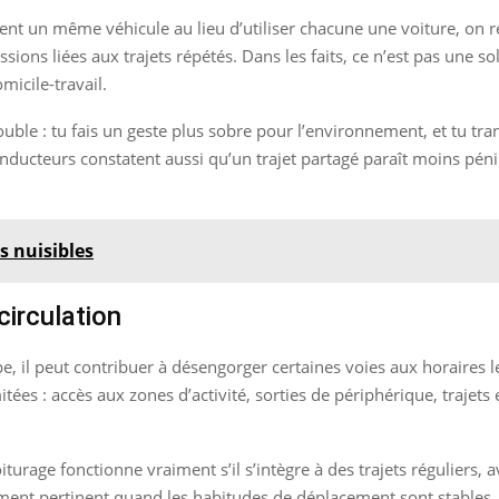
t un même véhicule au lieu d’utiliser chacune une voiture, on réd
sions liées aux trajets répétés. Dans les faits, ce n’est pas une sol
omicile-travail.
double : tu fais un geste plus sobre pour l’environnement, et tu 
onducteurs constatent aussi qu’un trajet partagé paraît moins pé
s nuisibles
circulation
, il peut contribuer à désengorger certaines voies aux horaires le
itées : accès aux zones d’activité, sorties de périphérique, trajet
voiturage fonctionne vraiment s’il s’intègre à des trajets réguliers
ièrement pertinent quand les habitudes de déplacement sont stables.