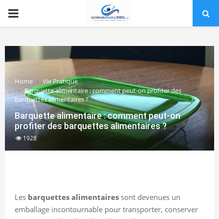
PRIMARY
MENU
Home
Vie Pratique
Barquette alimentaire : comment peut-on profiter des
barquettes alimentaires ?
Barquette alimentaire : comment peut-on
profiter des barquettes alimentaires ?
1928
Les
barquettes alimentaires
sont devenues un
emballage incontournable pour transporter, conserver