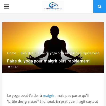
PRIMARY
MENU
Home
Bien Etre
Faire du yoga pour maigrir plus rapidement
Faire du yoga pour maigrir plus rapidement
1357
Le yoga peut t’aider à
maigrir
, mais pas parce qu’il
“brûle des graisses” à lui seul. En pratique, il agit surtout