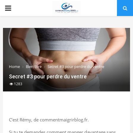
PRIMARY
MENU
Home
Bien Etre
Secret #3 pour perdre du ventre
Secret #3 pour perdre du ventre
1283
C’est Rémy, de commentmaigrirblog.fr.
Si tu te demandes comment manger davantage sans